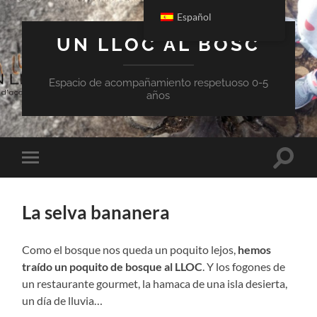
Español
UN LLOC AL BOSC
Espacio de acompañamiento respetuoso 0-5
años
Act/de
Act/des
campo
menú
de
móvil
búsqu
La selva bananera
Como el bosque nos queda un poquito lejos,
hemos
traído un poquito de bosque al LLOC
. Y los fogones de
un restaurante gourmet, la hamaca de una isla desierta,
un día de lluvia…