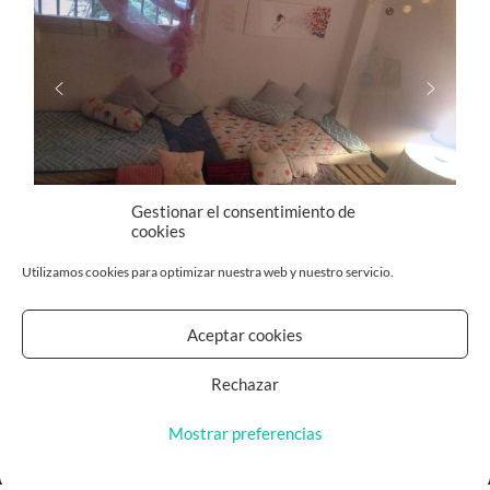
Gestionar el consentimiento de
cookies
Utilizamos cookies para optimizar nuestra web y nuestro servicio.
Aceptar cookies
Rechazar
Mostrar preferencias
© 2026
UN LLOC AL BOSC
—
ARRIBA ↑