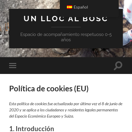
Español
UN LLOC AL BOSC
Espacio de acompañamiento respetuoso 0-5
años
Act/de
Act/des
campo
menú
de
móvil
búsqu
Política de cookies (EU)
Esta política de cookies fue actualizada por última vez el 8 de junio de
2020 y se aplica a los ciudadanos y residentes legales permanentes
del Espacio Económico Europeo y Suiza.
1. Introducción