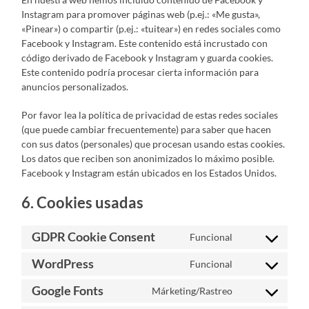
Instagram para promover páginas web (p.ej.: «Me gusta»,
«Pinear») o compartir (p.ej.: «tuitear») en redes sociales como
Facebook y Instagram. Este contenido está incrustado con
código derivado de Facebook y Instagram y guarda cookies.
Este contenido podría procesar cierta información para
anuncios personalizados.
Por favor lea la política de privacidad de estas redes sociales
(que puede cambiar frecuentemente) para saber que hacen
con sus datos (personales) que procesan usando estas cookies.
Los datos que reciben son anonimizados lo máximo posible.
Facebook y Instagram están ubicados en los Estados Unidos.
6. Cookies usadas
GDPR Cookie Consent
Funcional
Consent
to
WordPress
Funcional
service
Consent
gdpr-
to
cookie-
Google Fonts
Márketing/Rastreo
service
Consent
consent
wordpress
to