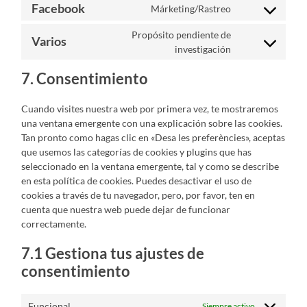
Facebook
Márketing/Rastreo
service
Consent
google-
to
fonts
Propósito pendiente de
service
Varios
Consent
facebook
investigación
to
service
7. Consentimiento
varios
Cuando visites nuestra web por primera vez, te mostraremos
una ventana emergente con una explicación sobre las cookies.
Tan pronto como hagas clic en «Desa les preferències», aceptas
que usemos las categorías de cookies y plugins que has
seleccionado en la ventana emergente, tal y como se describe
en esta política de cookies. Puedes desactivar el uso de
cookies a través de tu navegador, pero, por favor, ten en
cuenta que nuestra web puede dejar de funcionar
correctamente.
7.1 Gestiona tus ajustes de
consentimiento
Funcional
Siempre activo